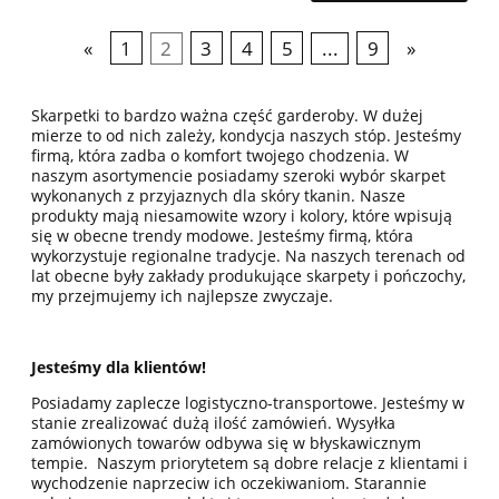
«
1
2
3
4
5
...
9
»
Skarpetki to bardzo ważna część garderoby. W dużej
mierze to od nich zależy, kondycja naszych stóp. Jesteśmy
firmą, która zadba o komfort twojego chodzenia. W
naszym asortymencie posiadamy szeroki wybór skarpet
wykonanych z przyjaznych dla skóry tkanin. Nasze
produkty mają niesamowite wzory i kolory, które wpisują
się w obecne trendy modowe. Jesteśmy firmą, która
wykorzystuje regionalne tradycje. Na naszych terenach od
lat obecne były zakłady produkujące skarpety i pończochy,
my przejmujemy ich najlepsze zwyczaje.
Jesteśmy dla klientów!
Posiadamy zaplecze logistyczno-transportowe. Jesteśmy w
stanie zrealizować dużą ilość zamówień. Wysyłka
zamówionych towarów odbywa się w błyskawicznym
tempie. Naszym priorytetem są dobre relacje z klientami i
wychodzenie naprzeciw ich oczekiwaniom. Starannie