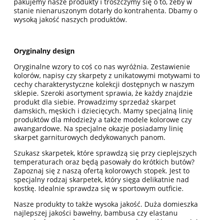
pakujemy nasze produkty i troszczymy się o to, żeby w
stanie nienaruszonym dotarły do kontrahenta. Dbamy o
wysoką jakość naszych produktów.
Oryginalny design
Oryginalne wzory to coś co nas wyróżnia. Zestawienie
kolorów, napisy czy skarpety z unikatowymi motywami to
cechy charakterystyczne kolekcji dostępnych w naszym
sklepie. Szeroki asortyment sprawia, że każdy znajdzie
produkt dla siebie. Prowadzimy sprzedaż skarpet
damskich, męskich i dziecięcych. Mamy specjalną linię
produktów dla młodzieży a także modele kolorowe czy
awangardowe. Na specjalne okazje posiadamy linię
skarpet garniturowych dedykowanych panom.
Szukasz skarpetek, które sprawdzą się przy cieplejszych
temperaturach oraz będą pasowały do krótkich butów?
Zapoznaj się z naszą ofertą kolorowych stopek. Jest to
specjalny rodzaj skarpetek, który sięga delikatnie nad
kostkę. Idealnie sprawdza się w sportowym outficie.
Nasze produkty to także wysoka jakość. Duża domieszka
najlepszej jakości bawełny, bambusa czy elastanu