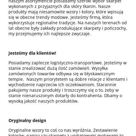
naszym asortymencie posiadamy szeroki wybór skarpet
wykonanych z przyjaznych dla skóry tkanin. Nasze
produkty mają niesamowite wzory i kolory, które wpisują
się w obecne trendy modowe. Jesteśmy firmą, która
wykorzystuje regionalne tradycje. Na naszych terenach od
lat obecne były zakłady produkujące skarpety i pończochy,
my przejmujemy ich najlepsze zwyczaje.
Jesteśmy dla klientów!
Posiadamy zaplecze logistyczno-transportowe. Jesteśmy w
stanie zrealizować dużą ilość zamówień. Wysyłka
zamówionych towarów odbywa się w błyskawicznym
tempie. Naszym priorytetem są dobre relacje z klientami i
wychodzenie naprzeciw ich oczekiwaniom. Starannie
pakujemy nasze produkty i troszczymy się o to, żeby w
stanie nienaruszonym dotarły do kontrahenta. Dbamy o
wysoką jakość naszych produktów.
Oryginalny design
Oryginalne wzory to coś co nas wyróżnia. Zestawienie
kolorów, napisy czy skarpety z unikatowymi motywami to